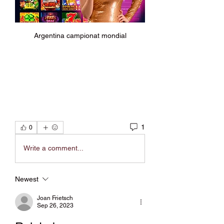
Argentina campionat mondial
1
0
Write a comment...
Newest
Joan Frietsch
Sep 26, 2023