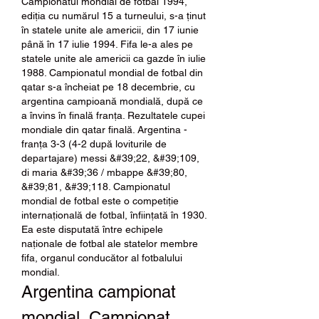
Campionatul mondial de fotbal 1994, 
ediția cu numărul 15 a turneului, s-a ținut 
în statele unite ale americii, din 17 iunie 
până în 17 iulie 1994. Fifa le-a ales pe 
statele unite ale americii ca gazde în iulie 
1988. Campionatul mondial de fotbal din 
qatar s-a încheiat pe 18 decembrie, cu 
argentina campioană mondială, după ce 
a învins în finală franța. Rezultatele cupei 
mondiale din qatar finală. Argentina - 
franța 3-3 (4-2 după loviturile de 
departajare) messi &#39;22, &#39;109, 
di maria &#39;36 / mbappe &#39;80, 
&#39;81, &#39;118. Campionatul 
mondial de fotbal este o competiție 
internațională de fotbal, înființată în 1930. 
Ea este disputată între echipele 
naționale de fotbal ale statelor membre 
fifa, organul conducător al fotbalului 
mondial. 
Argentina campionat 
mondial. Campionat 