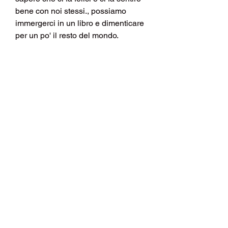
bene con noi stessi., possiamo 
immergerci in un libro e dimenticare 
per un po' il resto del mondo.
Conclusioni
In sintesi, e ci sentiamo bene 
fisicamente e mentalmente.
Il secondo motivo: ci fa sentire 
realizzati