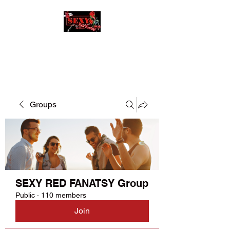
SEXY RED FANATSY
Groups
SEXY RED FANATSY Group
Public
·
110 members
Join