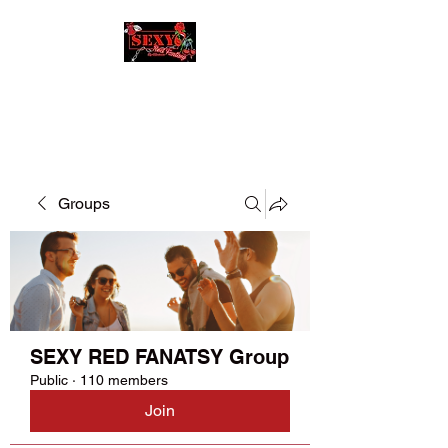
SEXY RED FANATSY
Groups
SEXY RED FANATSY Group
Public
·
110 members
Join