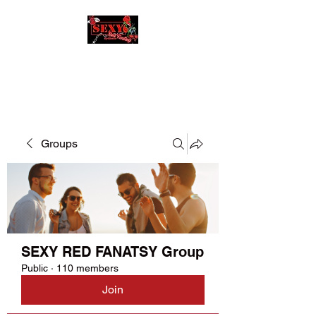
SEXY RED FANATSY
Groups
SEXY RED FANATSY Group
Public
·
110 members
Join