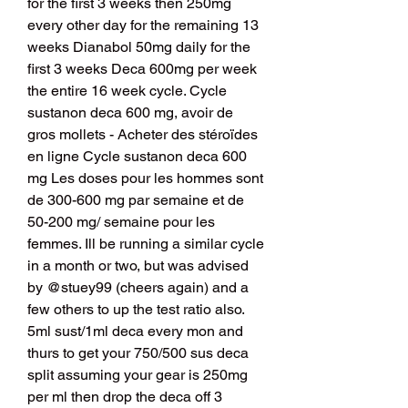
for the first 3 weeks then 250mg 
every other day for the remaining 13 
weeks Dianabol 50mg daily for the 
first 3 weeks Deca 600mg per week 
the entire 16 week cycle. Cycle 
sustanon deca 600 mg, avoir de 
gros mollets - Acheter des stéroïdes 
en ligne Cycle sustanon deca 600 
mg Les doses pour les hommes sont 
de 300-600 mg par semaine et de 
50-200 mg/ semaine pour les 
femmes. Ill be running a similar cycle 
in a month or two, but was advised 
by @stuey99 (cheers again) and a 
few others to up the test ratio also. 
5ml sust/1ml deca every mon and 
thurs to get your 750/500 sus deca 
split assuming your gear is 250mg 
per ml then drop the deca off 3 