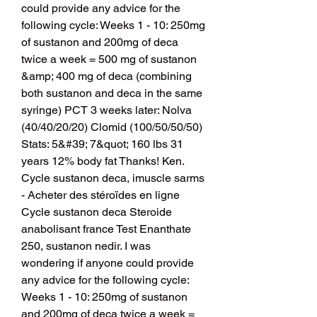
could provide any advice for the 
following cycle: Weeks 1 - 10: 250mg 
of sustanon and 200mg of deca 
twice a week = 500 mg of sustanon 
&amp; 400 mg of deca (combining 
both sustanon and deca in the same 
syringe) PCT 3 weeks later: Nolva 
(40/40/20/20) Clomid (100/50/50/50) 
Stats: 5&#39; 7&quot; 160 lbs 31 
years 12% body fat Thanks! Ken. 
Cycle sustanon deca, imuscle sarms 
- Acheter des stéroïdes en ligne 
Cycle sustanon deca Steroide 
anabolisant france Test Enanthate 
250, sustanon nedir. I was 
wondering if anyone could provide 
any advice for the following cycle: 
Weeks 1 - 10: 250mg of sustanon 
and 200mg of deca twice a week = 