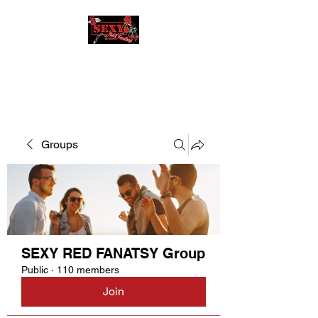
SEXY RED FANATSY
Groups
SEXY RED FANATSY Group
Public
·
110 members
Join