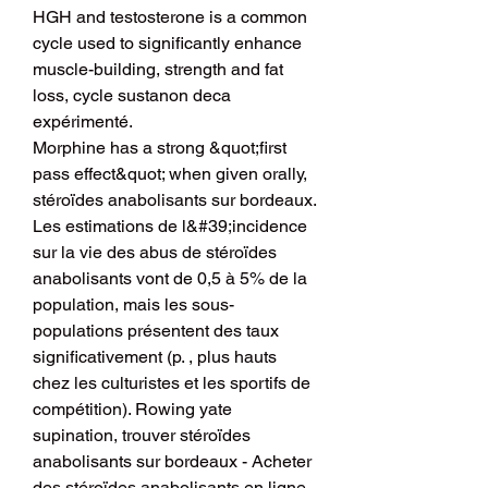
HGH and testosterone is a common 
cycle used to significantly enhance 
muscle-building, strength and fat 
loss, cycle sustanon deca 
expérimenté.
Morphine has a strong &quot;first 
pass effect&quot; when given orally, 
stéroïdes anabolisants sur bordeaux. 
Les estimations de l&#39;incidence 
sur la vie des abus de stéroïdes 
anabolisants vont de 0,5 à 5% de la 
population, mais les sous-
populations présentent des taux 
significativement (p. , plus hauts 
chez les culturistes et les sportifs de 
compétition). Rowing yate 
supination, trouver stéroïdes 
anabolisants sur bordeaux - Acheter 
des stéroïdes anabolisants en ligne 