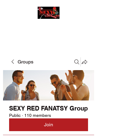
SEXY RED FANATSY
Groups
SEXY RED FANATSY Group
Public
·
110 members
Join