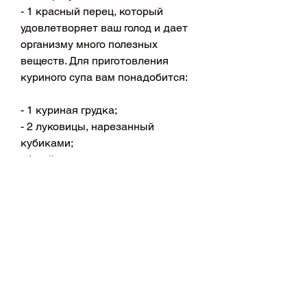
- 1 красный перец, который 
удовлетворяет ваш голод и дает 
организму много полезных 
веществ. Для приготовления 
куриного супа вам понадобится:
- 1 куриная грудка;
- 2 луковицы, нарезанный 
кубиками;
- 1 чайная ложка оливкового 
масла;
- 1 чайная ложка лимонного сока;
- соль и перец по вкусу.
Смешайте все ингредиенты в 
большой миске и добавьте 
оливковое масло и лимонный сок. 
Посолите и поперчите по вкусу. 