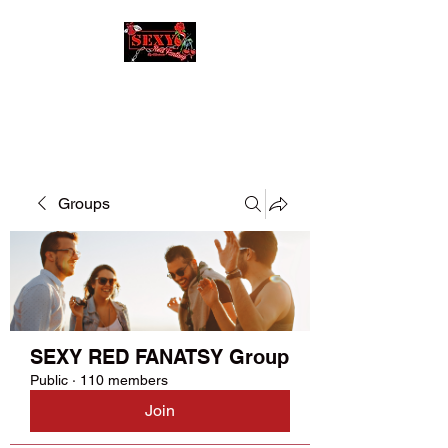
SEXY RED FANATSY
Groups
SEXY RED FANATSY Group
Public
·
110 members
Join