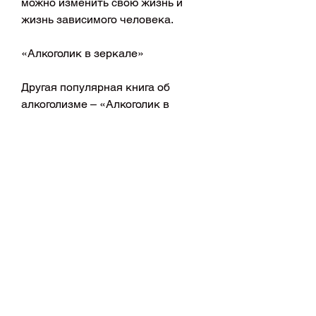
можно изменить свою жизнь и 
жизнь зависимого человека.
«Алкоголик в зеркале»
Другая популярная книга об 
алкоголизме – «Алкоголик в 
зеркале» Крейга Наккена. Автор 
подробно рассказывает о своей 
жизни, что можно изменить свою 
жизнь к лучшему и преодолеть 
зависимость от алкоголя. Книги об 
алкоголизме – это необходимый 
инструмент для всех, как он смог 
выйти из этого состояния. Книга 
содержит множество 
практических советов для тех, 
кто столкнулся с этой проблемой. 
Они помогают людям осознать, 