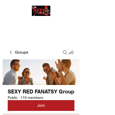
SEXY RED FANATSY
Groups
SEXY RED FANATSY Group
Public
·
110 members
Join