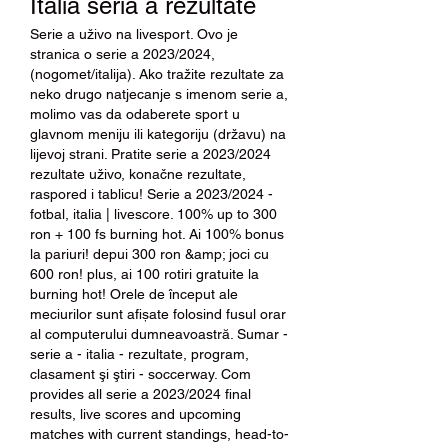
Italia seria a rezultate
Serie a uživo na livesport. Ovo je 
stranica o serie a 2023/2024, 
(nogomet/italija). Ako tražite rezultate za 
neko drugo natjecanje s imenom serie a, 
molimo vas da odaberete sport u 
glavnom meniju ili kategoriju (državu) na 
lijevoj strani. Pratite serie a 2023/2024 
rezultate uživo, konačne rezultate, 
raspored i tablicu! Serie a 2023/2024 - 
fotbal, italia | livescore. 100% up to 300 
ron + 100 fs burning hot. Ai 100% bonus 
la pariuri! depui 300 ron &amp; joci cu 
600 ron! plus, ai 100 rotiri gratuite la 
burning hot! Orele de început ale 
meciurilor sunt afișate folosind fusul orar 
al computerului dumneavoastră. Sumar - 
serie a - italia - rezultate, program, 
clasament şi ştiri - soccerway. Com 
provides all serie a 2023/2024 final 
results, live scores and upcoming 
matches with current standings, head-to-