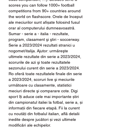
scores you can follow 1000+ football 
competitions from 90+ countries around 
the world on flashscore. Orele de început 
ale meciurilor sunt afișate folosind fusul 
orar al computerului dumneavoastră. 
Sumar - serie a - italia - rezultate, 
program, clasament şi ştiri - soccerway. 
Serie a 2023/2024 rezultati stranici u 
nogomet/italija. Ajutor: urmăreşte 
ultimele rezultate din serie a 2023/2024, 
scorurile de azi şi toate rezultatele 
sezonului curent din serie a 2023/2024. 
Ro oferă toate rezultatele finale din serie 
a 2023/2024, scoruri live şi meciurile 
următoare cu clasamente, statistici 
meciuri directe şi comparare cote. Digi 
sport îți aduce cele mai importante știri 
din campionatul italiei la fotbal, serie a, și 
informații din fiecare etapă. Fii la curent 
cu noutăți din fotbalul italian, află detalii 
inedite despre jucători și vezi ultimele 
modificări ale echipelor. 