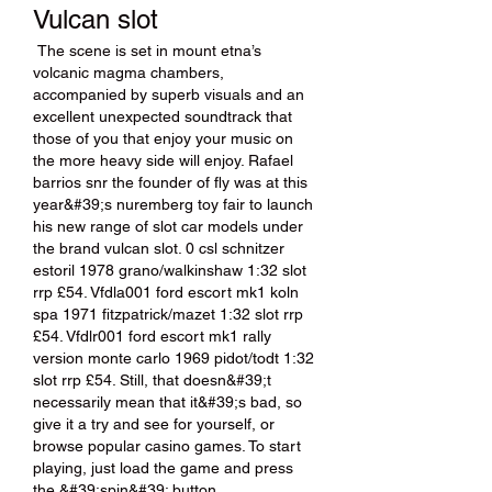
Vulcan slot
 The scene is set in mount etna’s 
volcanic magma chambers, 
accompanied by superb visuals and an 
excellent unexpected soundtrack that 
those of you that enjoy your music on 
the more heavy side will enjoy. Rafael 
barrios snr the founder of fly was at this 
year&#39;s nuremberg toy fair to launch 
his new range of slot car models under 
the brand vulcan slot. 0 csl schnitzer 
estoril 1978 grano/walkinshaw 1:32 slot 
rrp £54. Vfdla001 ford escort mk1 koln 
spa 1971 fitzpatrick/mazet 1:32 slot rrp 
£54. Vfdlr001 ford escort mk1 rally 
version monte carlo 1969 pidot/todt 1:32 
slot rrp £54. Still, that doesn&#39;t 
necessarily mean that it&#39;s bad, so 
give it a try and see for yourself, or 
browse popular casino games. To start 
playing, just load the game and press 
the &#39;spin&#39; button. 