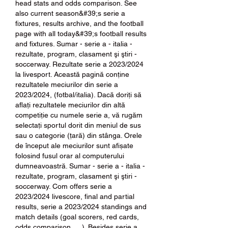
head stats and odds comparison. See 
also current season&#39;s serie a 
fixtures, results archive, and the football 
page with all today&#39;s football results 
and fixtures. Sumar - serie a - italia - 
rezultate, program, clasament şi ştiri - 
soccerway. Rezultate serie a 2023/2024 
la livesport. Această pagină conține 
rezultatele meciurilor din serie a 
2023/2024, (fotbal/italia). Dacă doriți să 
aflați rezultatele meciurilor din altă 
competiție cu numele serie a, vă rugăm 
selectați sportul dorit din meniul de sus 
sau o categorie (țară) din stânga. Orele 
de început ale meciurilor sunt afișate 
folosind fusul orar al computerului 
dumneavoastră. Sumar - serie a - italia - 
rezultate, program, clasament şi ştiri - 
soccerway. Com offers serie a 
2023/2024 livescore, final and partial 
results, serie a 2023/2024 standings and 
match details (goal scorers, red cards, 
odds comparison, …). Besides serie a 