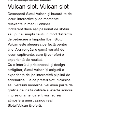
Vulcan slot. Vulcan slot
Descoperă Slotul Vulcan și bucură-te de 
jocuri interactive și de momente 
relaxante în mediul online!
Indiferent dacă ești pasionat de sloturi 
sau pur și simplu cauți un mod distractiv 
de petrecere a timpului liber, Slotul 
Vulcan este alegerea perfectă pentru 
tine. Aici vei găsi o gamă variată de 
jocuri captivante, care îți vor oferi o 
experiență de neuitat.
Cu o interfață prietenoasă și design 
atrăgător, Slotul Vulcan îți asigură o 
experiență de joc interactivă și plină de 
adrenalină. Fie că preferi sloturi clasice 
sau versiuni moderne, vei avea parte de 
grafică de înaltă calitate și efecte sonore 
impresionante, care îți vor recrea 
atmosfera unui cazinou real.
Slotul Vulcan îți oferă: