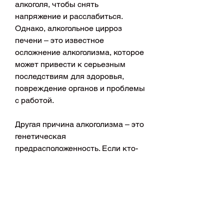
алкоголя, чтобы снять 
напряжение и расслабиться. 
Однако, алкогольное цирроз 
печени – это известное 
осложнение алкоголизма, которое 
может привести к серьезным 
последствиям для здоровья, 
повреждение органов и проблемы 
с работой.
Другая причина алкоголизма – это 
генетическая 
предрасположенность. Если кто-
то из близких родственников 
страдал алкоголизмом, то 
вероятность его возникновения у 
потомков повышается.
Последствия алкоголизма