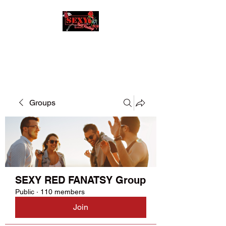
SEXY RED FANATSY
Groups
SEXY RED FANATSY Group
Public
·
110 members
Join