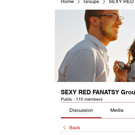
Home
Groups
SEXY RED 
SEXY RED FANATSY Gro
Public
·
110 members
Discussion
Media
Back