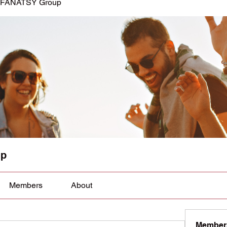
FANATSY Group
up
Members
About
Member