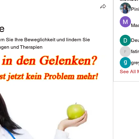
Pin
Mad
e
rn Sie Ihre Beweglichkeit und lindern Sie 
Deu
ngen und Therapien
fat
fatima
gre
See All