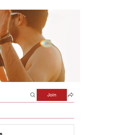
Join
s