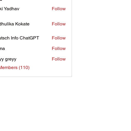
ki Yadhav
Follow
hulika Kokate
Follow
tsch Info ChatGPT
Follow
ima
Follow
yy greyy
Follow
 Members (110)