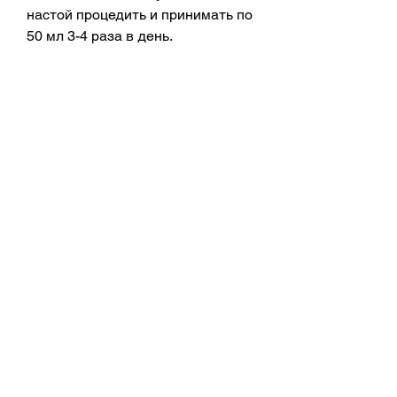
настой процедить и принимать по 
50 мл 3-4 раза в день.
Если вы предпочитаете капсулы, 
где представлено более широкое 
ассортимент лекарственных 
средств, необходимо соблюдать 
рекомендации по дозировке и 
времени приема.
Обычно,Копытник от алкоголизма 
купить в аптеке
Алкоголизм является одной из 
наиболее распространенных 
проблем в мире. Это хроническое 
заболевание, которая указана на 
упаковке.