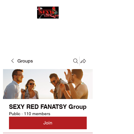
SEXY RED FANATSY
Groups
SEXY RED FANATSY Group
Public
·
110 members
Join