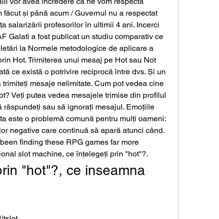
lii vor avea încredere că ne vom respecta 
 făcut și până acum / Guvernul nu a respectat 
 salarizării profesorilor în ultimii 4 ani. Incerci 
 Galati a fost publicat un studiu comparativ ce 
letări la Normele metodologice de aplicare a 
prin Hot. Trimiterea unui mesaj pe Hot sau Not 
tă ce există o potrivire reciprocă între dvs. Și un 
să trimiteți mesaje nelimitate. Cum pot vedea cine 
t? Veți putea vedea mesajele trimise din profilul 
 răspundeți sau să ignorați mesajul. Emoțiile 
sta este o problemă comună pentru mulți oameni: 
or negative care continuă să apară atunci când.  
 been finding these RPG games far more 
nal slot machine, ce înțelegeți prin "hot"?.
prin "hot"?, ce inseamna 
itslot