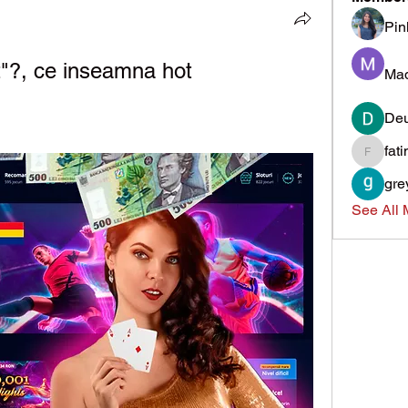
Pin
ot"?, ce inseamna hot
Mad
Deu
fat
fatima
gre
See All