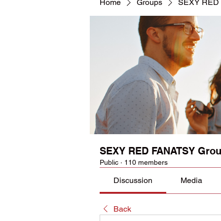
Home
Groups
SEXY RED 
SEXY RED FANATSY Gro
Public
·
110 members
Discussion
Media
Back