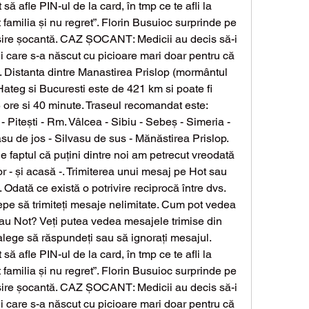
să afle PIN-ul de la card, în tmp ce te afli la 
familia și nu regret”. Florin Busuioc surprinde pe 
sire șocantă. CAZ ȘOCANT: Medicii au decis să-i 
 care s-a născut cu picioare mari doar pentru că 
 Distanta dintre Manastirea Prislop (mormântul 
ateg si Bucuresti este de 421 km si poate fi 
 ore si 40 minute. Traseul recomandat este: 
 Pitești - Rm. Vâlcea - Sibiu - Sebeș - Simeria - 
su de jos - Silvasu de sus - Mănăstirea Prislop. 
 faptul că puțini dintre noi am petrecut vreodată 
ior - și acasă -. Trimiterea unui mesaj pe Hot sau 
 Odată ce există o potrivire reciprocă între dvs. 
ncepe să trimiteți mesaje nelimitate. Cum pot vedea 
sau Not? Veți putea vedea mesajele trimise din 
alege să răspundeți sau să ignorați mesajul. 
să afle PIN-ul de la card, în tmp ce te afli la 
familia și nu regret”. Florin Busuioc surprinde pe 
sire șocantă. CAZ ȘOCANT: Medicii au decis să-i 
 care s-a născut cu picioare mari doar pentru că 