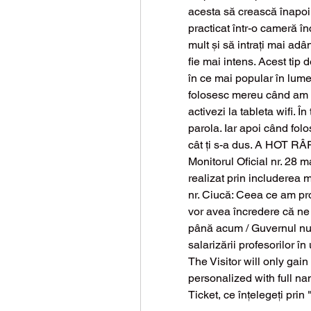
acesta să crească înapoi.
practicat într-o cameră în
mult și să intrați mai adâ
fie mai intens. Acest tip d
în ce mai popular în lumea
folosesc mereu când am ne
activezi la tableta wifi. Î
parola. Iar apoi când folos
cât ți s-a dus. A HOT RÂRI
Monitorul Oficial nr. 28 m
realizat prin includerea 
nr. Ciucă: Ceea ce am pro
vor avea încredere că ne
până acum / Guvernul nu a
salarizării profesorilor în u
The Visitor will only gain
personalized with full n
Ticket, ce înțelegeți prin 