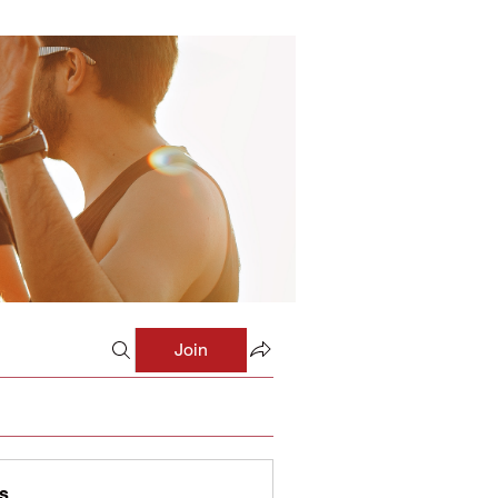
Join
s