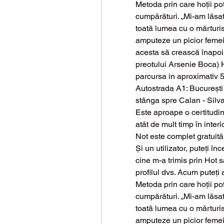
Metoda prin care hoții pot 
cumpărături. „Mi-am lăsat 
toată lumea cu o mărturi
amputeze un picior femeii
acesta să crească înapoi.
preotului Arsenie Boca) H
parcursa in aproximativ 5
Autostrada A1: București -
stânga spre Calan - Silva
Este aproape o certitudine
atât de mult timp în inter
Not este complet gratuită.
Și un utilizator, puteți î
cine m-a trimis prin Hot 
profilul dvs. Acum puteți 
Metoda prin care hoții pot 
cumpărături. „Mi-am lăsat 
toată lumea cu o mărturi
amputeze un picior femeii