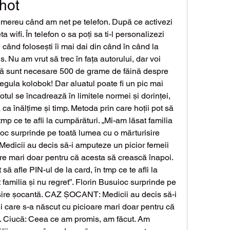
hot
a wifi. În telefon o sa poți sa ti-l personalizezi 
 când folosești îi mai dai din când în când la 
us. Nu am vrut să trec în fața autorului, dar voi 
că sunt necesare 500 de grame de făină despre 
gula kolobok! Dar aluatul poate fi un pic mai 
otul se încadrează în limitele normei și dorinței, 
 ca înălțime și timp. Metoda prin care hoții pot să 
tmp ce te afli la cumpărături. „Mi-am lăsat familia 
ioc surprinde pe toată lumea cu o mărturisire 
icii au decis să-i amputeze un picior femeii 
re mari doar pentru că acesta să crească înapoi. 
să afle PIN-ul de la card, în tmp ce te afli la 
familia și nu regret”. Florin Busuioc surprinde pe 
sire șocantă. CAZ ȘOCANT: Medicii au decis să-i 
 care s-a născut cu picioare mari doar pentru că 
. Ciucă: Ceea ce am promis, am făcut. Am 