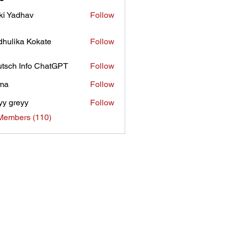
ki Yadhav
Follow
hulika Kokate
Follow
tsch Info ChatGPT
Follow
ima
Follow
yy greyy
Follow
 Members (110)