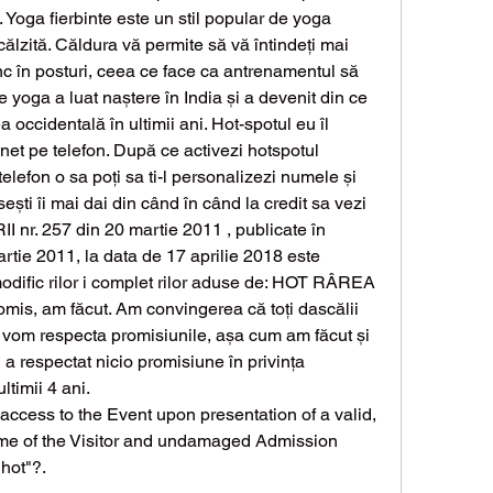
 Yoga fierbinte este un stil popular de yoga 
călzită. Căldura vă permite să vă întindeți mai 
nc în posturi, ceea ce face ca antrenamentul să 
e yoga a luat naștere în India și a devenit din ce 
 occidentală în ultimii ani. Hot-spotul eu îl 
t pe telefon. După ce activezi hotspotul 
n telefon o sa poți sa ti-l personalizezi numele și 
ești îi mai dai din când în când la credit sa vezi 
I nr. 257 din 20 martie 2011 , publicate în 
artie 2011, la data de 17 aprilie 2018 este 
modific rilor i complet rilor aduse de: HOT RÂREA 
mis, am făcut. Am convingerea că toți dascălii 
 vom respecta promisiunile, așa cum am făcut și 
 respectat nicio promisiune în privința 
ltimii 4 ani. 
 access to the Event upon presentation of a valid, 
ame of the Visitor and undamaged Admission 
"hot"?.