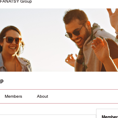
FANATSY Group
up
Members
About
Member