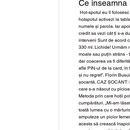
Ce inseamna 
 Hot-spotul eu îl folosesc mereu când am net pe telefon. După ce activezi 
hotspotul activezi la tablet
numele și parola. Iar apoi
credit sa vezi cât ți s-a d
interveni Sunt de acord 
330 ml. Lichide! Urmăm re
moale sau puțin strâns - t
dar coacerea va fi diferită
afle PIN-ul de la card, în 
și nu regret”. Florin Busu
șocantă. CAZ ȘOCANT: Med
care s-a născut cu picioa
Metoda prin care hoții pot 
cumpărături. „Mi-am lăsat 
toată lumea cu o mărturi
amputeze un picior femeii
acesta să crească înapoi