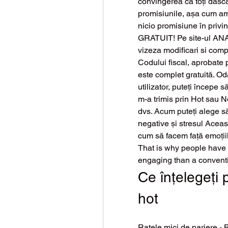
convingerea că toți dască
promisiunile, așa cum am
nicio promisiune în privința
GRATUIT! Pe site-ul ANAF
vizeza modificari si comp
Codului fiscal, aprobate 
este complet gratuită. Oda
utilizator, puteți începe 
m-a trimis prin Hot sau No
dvs. Acum puteți alege să
negative și stresul Acea
cum să facem față emoțiil
That is why people have
engaging than a conventio
Ce înțelegeți 
hot
Ratele mici de pariere - B