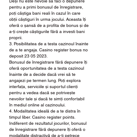
Deși nu este nevoie să faci o depunere 
pentru a primi bonusul de înregistrare, 
poți câștiga bani reali în cazul în care 
obții câștiguri în urma jocului. Aceasta îți 
oferă o șansă de a profita de bonus și de 
a-ți crește câștigurile fără a investi bani 
proprii.
3. Posibilitatea de a testa cazinoul înainte 
de a te angaja. Casino register bonus no 
deposit 23 05 2023.
Bonusul de înregistrare fără depunere îți 
oferă oportunitatea de a testa cazinoul 
înainte de a decide dacă vrei să te 
angajezi pe termen lung. Poți explora 
interfața, serviciile și suportul clienți 
pentru a vedea dacă se potrivește 
nevoilor tale și dacă te simți confortabil 
în mediul online al cazinoului.
4. Modalitatea ideală de a te distra în 
timpul liber. Casino register points.
Indiferent de rezultatul jocurilor, bonusul 
de înregistrare fără depunere îți oferă o 
modalitate distractivă de a-ți petrece 