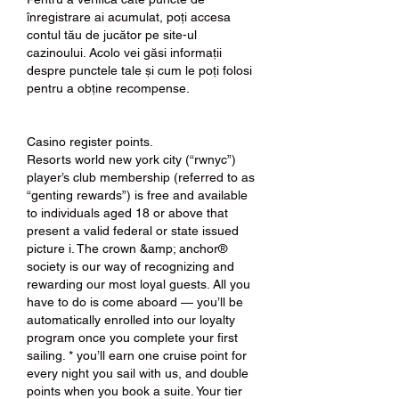
înregistrare ai acumulat, poți accesa 
contul tău de jucător pe site-ul 
cazinoului. Acolo vei găsi informații 
despre punctele tale și cum le poți folosi 
pentru a obține recompense.
Casino register points.
Resorts world new york city (“rwnyc”) 
player’s club membership (referred to as 
“genting rewards”) is free and available 
to individuals aged 18 or above that 
present a valid federal or state issued 
picture i. The crown &amp; anchor® 
society is our way of recognizing and 
rewarding our most loyal guests. All you 
have to do is come aboard — you’ll be 
automatically enrolled into our loyalty 
program once you complete your first 
sailing. * you’ll earn one cruise point for 
every night you sail with us, and double 
points when you book a suite. Your tier 