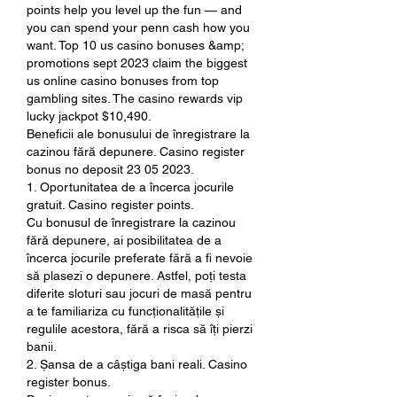
points help you level up the fun — and 
you can spend your penn cash how you 
want. Top 10 us casino bonuses &amp; 
promotions sept 2023 claim the biggest 
us online casino bonuses from top 
gambling sites. The casino rewards vip 
lucky jackpot $10,490. 
Beneficii ale bonusului de înregistrare la 
cazinou fără depunere. Casino register 
bonus no deposit 23 05 2023.
1. Oportunitatea de a încerca jocurile 
gratuit. Casino register points.
Cu bonusul de înregistrare la cazinou 
fără depunere, ai posibilitatea de a 
încerca jocurile preferate fără a fi nevoie 
să plasezi o depunere. Astfel, poți testa 
diferite sloturi sau jocuri de masă pentru 
a te familiariza cu funcționalitățile și 
regulile acestora, fără a risca să îți pierzi 
banii.
2. Șansa de a câștiga bani reali. Casino 
register bonus.