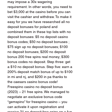
may impose a 30x wagering 
requirement. In other words, you need to 
bet $3,000 at the casino before you can 
visit the cashier and withdraw. To make it 
easy for you we have researched all no 
deposit bonuses for poland and 
combined them in these top lists with no 
deposit bonuses: $5 no deposit casino 
bonus codes; $50 no deposit bonuses ; 
$75 sign up no deposit bonuses; $100 
no deposit bonuses; $200 no deposit 
bonus 200 free spins real money; $300 
bonus codes no deposit. Step three: get 
a $10 no deposit bonus. Step five: earn a 
200% deposit match bonus of up to $100 
in mi and nj, and $200 in pa thanks to 
the caesars casino bonus code! 
Freespino casino no deposit bonus 
(2023) – 21 free spins. We managed to 
negotiate an exclusive bonus code 
“gemspino” for freespino casino – you 
can activate it upon registration and 
receive 21 no deposit free spins on a fun 