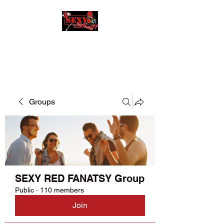
SEXY RED FANATSY
Groups
SEXY RED FANATSY Group
Public
·
110 members
Join