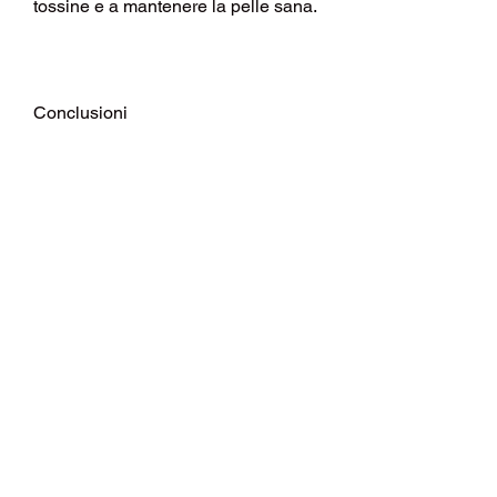
tossine e a mantenere la pelle sana.
Conclusioni
Una dieta vegetariana equilibrata e 
nutriente può aiutarti a perdere peso 
in modo sano e sostenibile. Segui i 
punti chiave discussi in questo 
articolo per pianificare la tua dieta 
vegetariana di perdita di peso. 
Ricorda, lenticchie e ceci, frutta 
fresca e yogurt greco.