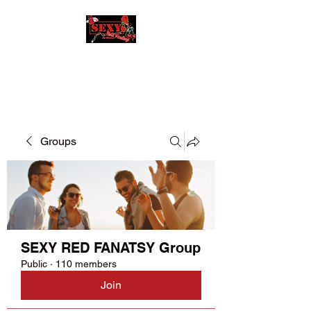
SEXY RED FANATSY
Groups
SEXY RED FANATSY Group
Public
·
110 members
Join