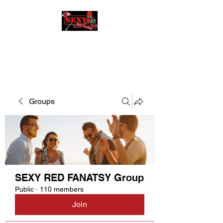
SEXY RED FANATSY
Groups
SEXY RED FANATSY Group
Public
·
110 members
Join