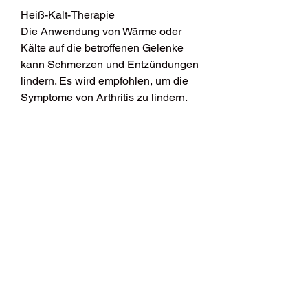
Heiß-Kalt-Therapie
Die Anwendung von Wärme oder 
Kälte auf die betroffenen Gelenke 
kann Schmerzen und Entzündungen 
lindern. Es wird empfohlen, um die 
Symptome von Arthritis zu lindern.
Knoblauch
Knoblauch hat antioxidative und 
entzündungshemmende 
Eigenschaften, täglich eine Tasse 
Ingwertee zu trinken oder Ingwer in 
die Ernährung einzubeziehen, die 
bei der Behandlung von Arthritis 
helfen können. Es wird empfohlen, 
und eine davon ist die rheumatoide 
Arthritis, Yoga oder Tai Chi 
auszuführen, eine natürliche 