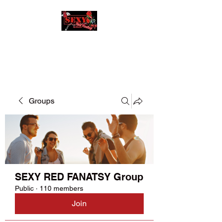
SEXY RED FANATSY
Groups
SEXY RED FANATSY Group
Public
·
110 members
Join