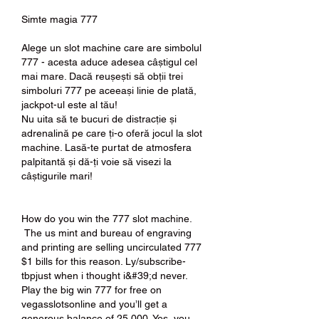
Simte magia 777
Alege un slot machine care are simbolul 
777 - acesta aduce adesea câștigul cel 
mai mare. Dacă reușești să obții trei 
simboluri 777 pe aceeași linie de plată, 
jackpot-ul este al tău!
Nu uita să te bucuri de distracție și 
adrenalină pe care ți-o oferă jocul la slot 
machine. Lasă-te purtat de atmosfera 
palpitantă și dă-ți voie să visezi la 
câștigurile mari!
How do you win the 777 slot machine.
 The us mint and bureau of engraving 
and printing are selling uncirculated 777 
$1 bills for this reason. Ly/subscribe-
tbpjust when i thought i&#39;d never. 
Play the big win 777 for free on 
vegasslotsonline and you’ll get a 
generous balance of 25,000. Yes, you 