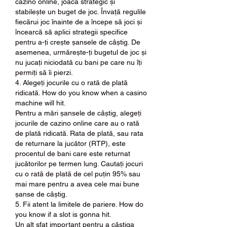
cazino online, joacă strategic și 
stabilește un buget de joc. Învață regulile 
fiecărui joc înainte de a începe să joci și 
încearcă să aplici strategii specifice 
pentru a-ți crește șansele de câștig. De 
asemenea, urmărește-ți bugetul de joc și 
nu jucați niciodată cu bani pe care nu îți 
permiți să îi pierzi.
4. Alegeți jocurile cu o rată de plată 
ridicată. How do you know when a casino 
machine will hit.
Pentru a mări șansele de câștig, alegeți 
jocurile de cazino online care au o rată 
de plată ridicată. Rata de plată, sau rata 
de returnare la jucător (RTP), este 
procentul de bani care este returnat 
jucătorilor pe termen lung. Cautați jocuri 
cu o rată de plată de cel puțin 95% sau 
mai mare pentru a avea cele mai bune 
șanse de câștig.
5. Fii atent la limitele de pariere. How do 
you know if a slot is gonna hit.
Un alt sfat important pentru a câștiga 