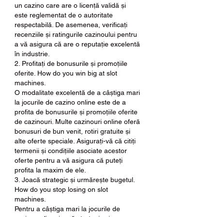
un cazino care are o licență validă și 
este reglementat de o autoritate 
respectabilă. De asemenea, verificați 
recenziile și ratingurile cazinoului pentru 
a vă asigura că are o reputație excelentă 
în industrie.
2. Profitați de bonusurile și promoțiile 
oferite. How do you win big at slot 
machines.
O modalitate excelentă de a câștiga mari 
la jocurile de cazino online este de a 
profita de bonusurile și promoțiile oferite 
de cazinouri. Multe cazinouri online oferă 
bonusuri de bun venit, rotiri gratuite și 
alte oferte speciale. Asigurați-vă că citiți 
termenii și condițiile asociate acestor 
oferte pentru a vă asigura că puteți 
profita la maxim de ele.
3. Joacă strategic și urmărește bugetul. 
How do you stop losing on slot 
machines.
Pentru a câștiga mari la jocurile de 