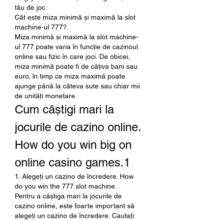
tău de joc.
Cât este miza minimă și maximă la slot 
machine-ul 777?.
Miza minimă și maximă la slot machine-
ul 777 poate varia în funcție de cazinoul 
online sau fizic în care joci. De obicei, 
miza minimă poate fi de câțiva bani sau 
euro, în timp ce miza maximă poate 
ajunge până la câteva sute sau chiar mii 
de unități monetare.
Cum câștigi mari la 
jocurile de cazino online. 
How do you win big on 
online casino games.1
1. Alegeți un cazino de încredere. How 
do you win the 777 slot machine.
Pentru a câștiga mari la jocurile de 
cazino online, este foarte important să 
alegeți un cazino de încredere. Cautați 