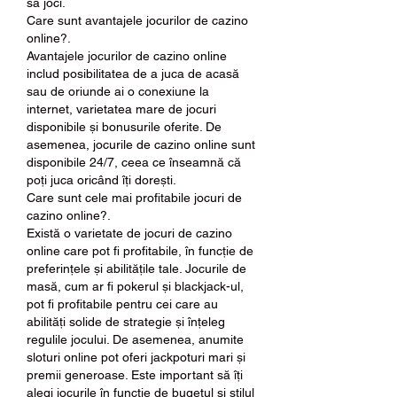
să joci.
Care sunt avantajele jocurilor de cazino 
online?.
Avantajele jocurilor de cazino online 
includ posibilitatea de a juca de acasă 
sau de oriunde ai o conexiune la 
internet, varietatea mare de jocuri 
disponibile și bonusurile oferite. De 
asemenea, jocurile de cazino online sunt 
disponibile 24/7, ceea ce înseamnă că 
poți juca oricând îți dorești.
Care sunt cele mai profitabile jocuri de 
cazino online?.
Există o varietate de jocuri de cazino 
online care pot fi profitabile, în funcție de 
preferințele și abilitățile tale. Jocurile de 
masă, cum ar fi pokerul și blackjack-ul, 
pot fi profitabile pentru cei care au 
abilități solide de strategie și înțeleg 
regulile jocului. De asemenea, anumite 
sloturi online pot oferi jackpoturi mari și 
premii generoase. Este important să îți 
alegi jocurile în funcție de bugetul și stilul 