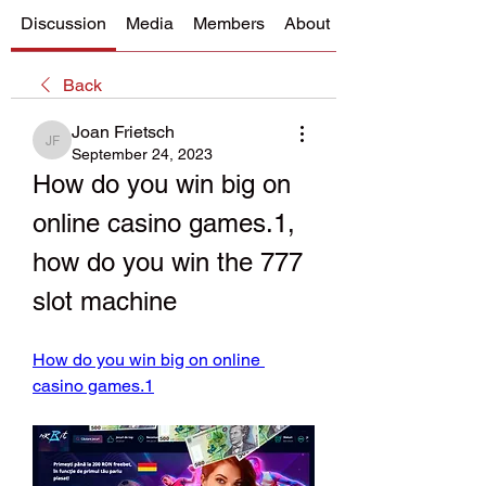
Discussion
Media
Members
About
Back
Joan Frietsch
Joan Frietsch
September 24, 2023
How do you win big on 
online casino games.1, 
how do you win the 777 
slot machine
How do you win big on online 
casino games.1