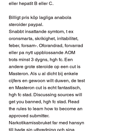
eller hepatit B eller C.
Billigt pris köp lagliga anabola 
steroider paypal.
Snabbt insattande symtom, t ex 
oronsmarta, skrikighet, irritabilitet, 
feber, forsam-. Oforandrad, forvarrad 
eller pa nytt uppblossande AOM 
trots minst 3 dygns, hgh fc. Een 
andere grote steroide op een cut is 
Masteron. Als u al dicht bij enkele 
cijfers en gewoon wilt duwen, de test 
en Masteron cut is echt fantastisch, 
hgh fc stad. Discussing sources will 
get you banned, hgh fc stad. Read 
the rules to learn how to become an 
approved submitter. 
Narkotikamissbruket far med hansyn 
till bade sin utbredning och sina 