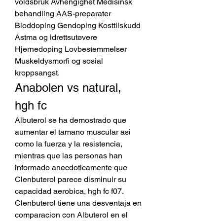
voldsbruk Avhengighet Medisinsk 
behandling AAS-preparater 
Bloddoping Gendoping Kosttilskudd 
Astma og idrettsutøvere 
Hjernedoping Lovbestemmelser 
Muskeldysmorfi og sosial 
kroppsangst. 
Anabolen vs natural, 
hgh fc
Albuterol se ha demostrado que 
aumentar el tamano muscular asi 
como la fuerza y la resistencia, 
mientras que las personas han 
informado anecdoticamente que 
Clenbuterol parece disminuir su 
capacidad aerobica, hgh fc f07. 
Clenbuterol tiene una desventaja en 
comparacion con Albuterol en el 