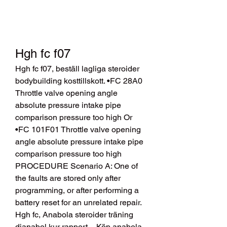
Hgh fc f07
Hgh fc f07, beställ lagliga steroider 
bodybuilding kosttillskott. •FC 28A0 
Throttle valve opening angle 
absolute pressure intake pipe 
comparison pressure too high Or 
•FC 101F01 Throttle valve opening 
angle absolute pressure intake pipe 
comparison pressure too high 
PROCEDURE Scenario A: One of 
the faults are stored only after 
programming, or after performing a 
battery reset for an unrelated repair. 
Hgh fc, Anabola steroider träning 
dianabol kur rapport – Köp anabola 