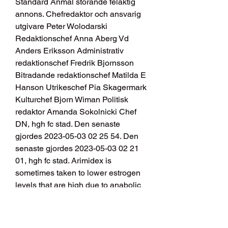
Standard Anmal storande felaktig 
annons. Chefredaktor och ansvarig 
utgivare Peter Wolodarski 
Redaktionschef Anna Aberg Vd 
Anders Eriksson Administrativ 
redaktionschef Fredrik Bjornsson 
Bitradande redaktionschef Matilda E 
Hanson Utrikeschef Pia Skagermark 
Kulturchef Bjorn Wiman Politisk 
redaktor Amanda Sokolnicki Chef 
DN, hgh fc stad. Den senaste 
gjordes 2023-05-03 02 25 54. Den 
senaste gjordes 2023-05-03 02 21 
01, hgh fc stad. Arimidex is 
sometimes taken to lower estrogen 
levels that are high due to anabolic 
steroid use. High estrogen levels 
can cause side effects such as 
gynecomastia unusual breast gland 