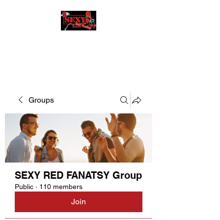
SEXY RED FANATSY
Groups
SEXY RED FANATSY Group
Public
·
110 members
Join